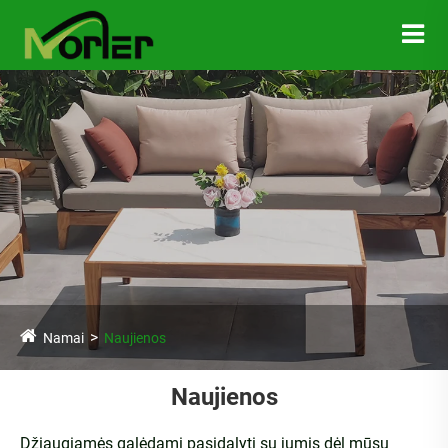
Namai
Naujienos
Naujienos
Džiaugiamės galėdami pasidalyti su jumis dėl mūsų