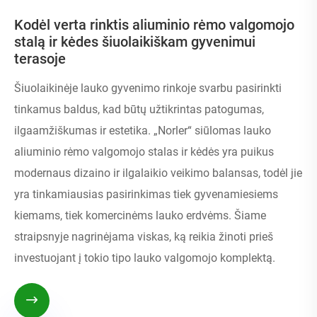
Kodėl verta rinktis aliuminio rėmo valgomojo
stalą ir kėdes šiuolaikiškam gyvenimui
terasoje
Šiuolaikinėje lauko gyvenimo rinkoje svarbu pasirinkti
tinkamus baldus, kad būtų užtikrintas patogumas,
ilgaamžiškumas ir estetika. „Norler“ siūlomas lauko
aliuminio rėmo valgomojo stalas ir kėdės yra puikus
modernaus dizaino ir ilgalaikio veikimo balansas, todėl jie
yra tinkamiausias pasirinkimas tiek gyvenamiesiems
kiemams, tiek komercinėms lauko erdvėms. Šiame
straipsnyje nagrinėjama viskas, ką reikia žinoti prieš
investuojant į tokio tipo lauko valgomojo komplektą.
