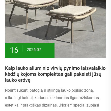
16
2026-07
Kaip lauko aliuminio virvių pynimo laisvalaikio
kėdžių kojoms komplektas gali pakeisti jūsų
lauko erdvę
Norint sukurti patogią ir stilingą lauko poilsio zoną,
reikalingi baldai, kuriuose derinamas ilgaamžiškumas,
estetika ir praktiškas dizainas. „Norler“ specializuojasi