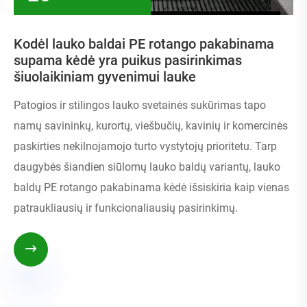
Kodėl lauko baldai PE rotango pakabinama
supama kėdė yra puikus pasirinkimas
šiuolaikiniam gyvenimui lauke
Patogios ir stilingos lauko svetainės sukūrimas tapo
namų savininkų, kurortų, viešbučių, kavinių ir komercinės
paskirties nekilnojamojo turto vystytojų prioritetu. Tarp
daugybės šiandien siūlomų lauko baldų variantų, lauko
baldų PE rotango pakabinama kėdė išsiskiria kaip vienas
patraukliausių ir funkcionaliausių pasirinkimų.
