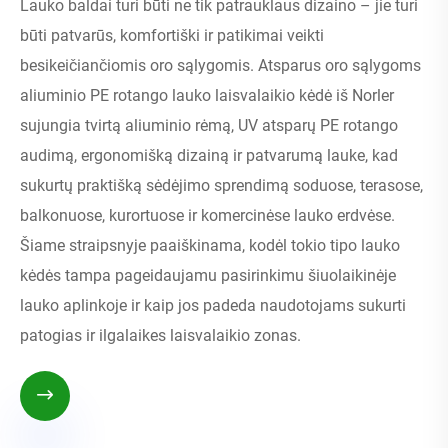
Lauko baldai turi būti ne tik patrauklaus dizaino – jie turi
būti patvarūs, komfortiški ir patikimai veikti
besikeičiančiomis oro sąlygomis. Atsparus oro sąlygoms
aliuminio PE rotango lauko laisvalaikio kėdė iš Norler
sujungia tvirtą aliuminio rėmą, UV atsparų PE rotango
audimą, ergonomišką dizainą ir patvarumą lauke, kad
sukurtų praktišką sėdėjimo sprendimą soduose, terasose,
balkonuose, kurortuose ir komercinėse lauko erdvėse.
Šiame straipsnyje paaiškinama, kodėl tokio tipo lauko
kėdės tampa pageidaujamu pasirinkimu šiuolaikinėje
lauko aplinkoje ir kaip jos padeda naudotojams sukurti
patogias ir ilgalaikes laisvalaikio zonas.
