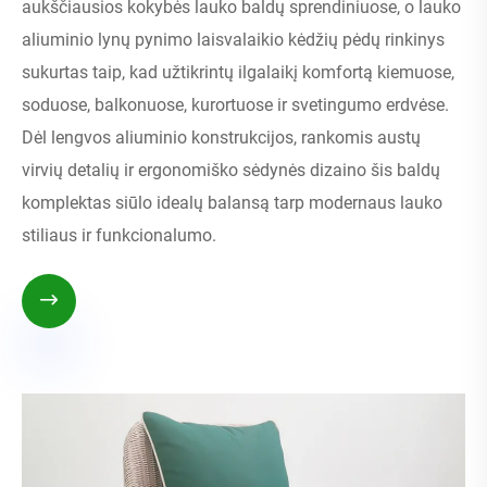
aukščiausios kokybės lauko baldų sprendiniuose, o lauko
aliuminio lynų pynimo laisvalaikio kėdžių pėdų rinkinys
sukurtas taip, kad užtikrintų ilgalaikį komfortą kiemuose,
soduose, balkonuose, kurortuose ir svetingumo erdvėse.
Dėl lengvos aliuminio konstrukcijos, rankomis austų
virvių detalių ir ergonomiško sėdynės dizaino šis baldų
komplektas siūlo idealų balansą tarp modernaus lauko
stiliaus ir funkcionalumo.
