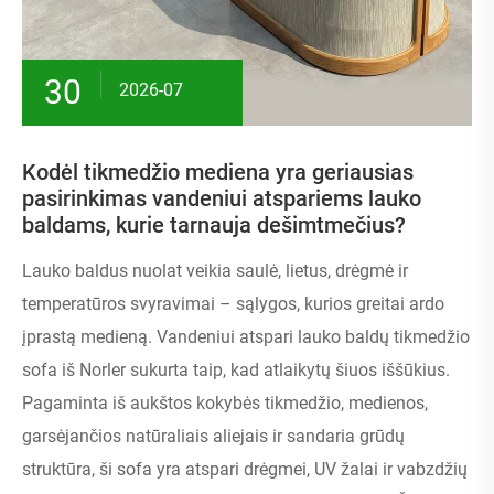
30
2026-07
Kodėl tikmedžio mediena yra geriausias
pasirinkimas vandeniui atspariems lauko
baldams, kurie tarnauja dešimtmečius?
Lauko baldus nuolat veikia saulė, lietus, drėgmė ir
temperatūros svyravimai – sąlygos, kurios greitai ardo
įprastą medieną. Vandeniui atspari lauko baldų tikmedžio
sofa iš Norler sukurta taip, kad atlaikytų šiuos iššūkius.
Pagaminta iš aukštos kokybės tikmedžio, medienos,
garsėjančios natūraliais aliejais ir sandaria grūdų
struktūra, ši sofa yra atspari drėgmei, UV žalai ir vabzdžių