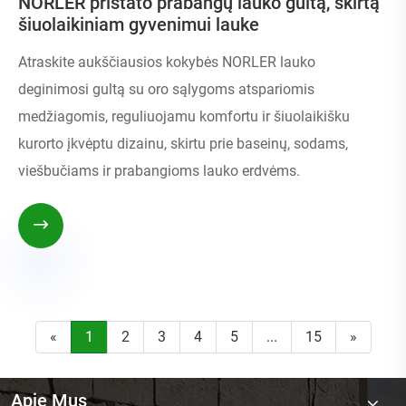
NORLER pristato prabangų lauko gultą, skirtą
šiuolaikiniam gyvenimui lauke
Atraskite aukščiausios kokybės NORLER lauko
deginimosi gultą su oro sąlygoms atspariomis
medžiagomis, reguliuojamu komfortu ir šiuolaikišku
kurorto įkvėptu dizainu, skirtu prie baseinų, sodams,
viešbučiams ir prabangioms lauko erdvėms.

«
1
2
3
4
5
...
15
»
Apie Mus