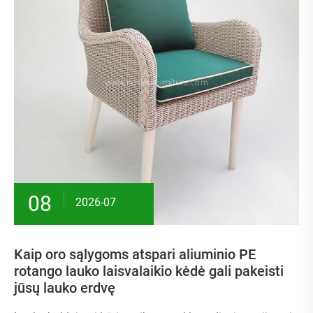
08
2026-07
Kaip oro sąlygoms atspari aliuminio PE
rotango lauko laisvalaikio kėdė gali pakeisti
jūsų lauko erdvę